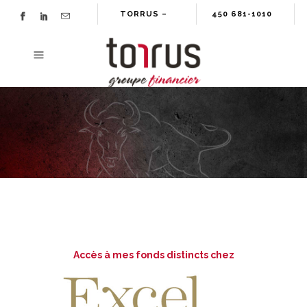
TORRUS –
450 681-1010
GROUPE
FINANCIER
Accès à mes fonds distincts chez