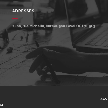
ADRESSES
2400, rue Michelin, bureau 500
Laval
QC
H7L 5C3
ACC
CA