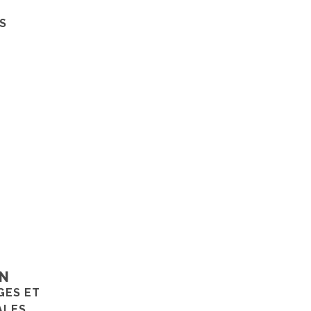
S
ON
GES ET
ALES