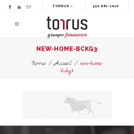
TORRUS –
450 681-1010
GROUPE
FINANCIER
NEW-HOME-BCKG3
Torrus
/
Accueil
/
new-home-
bckg3