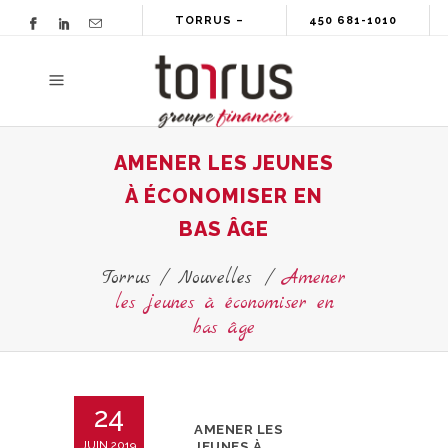
TORRUS –
450 681-1010
GROUPE
FINANCIER
AMENER LES JEUNES
À ÉCONOMISER EN
BAS ÂGE
Torrus
/
Nouvelles
/
Amener
les jeunes à économiser en
bas âge
24
AMENER LES
JUIN 2019
JEUNES À