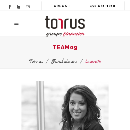
TORRUS –
450 681-1010
GROUPE
FINANCIER
TEAM09
Torrus
/
Fondateurs
/
team09