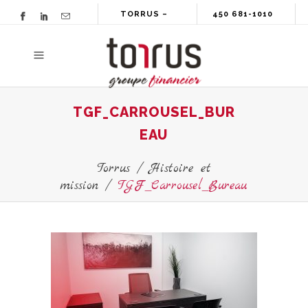
TORRUS –
450 681-1010
GROUPE
FINANCIER
TGF_CARROUSEL_BUR
EAU
Torrus
/
Histoire et
mission
/
TGF_Carrousel_Bureau