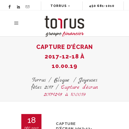
TORRUS –
450 681-1010
GROUPE
FINANCIER
CAPTURE D’ÉCRAN
2017-12-18 À
10.00.19
Torrus
/
Blogue
/
Joyeuses
fêtes 2017
/
Capture d’écran
2017-12-18 à 10.00.19
18
CAPTURE
DÉC 2017
D’ÉCRAN 2017-12-