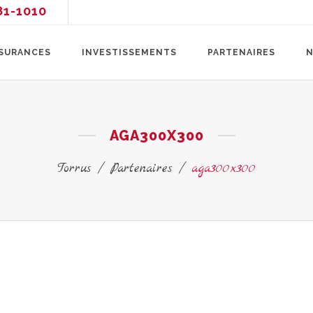
81-1010
SURANCES
INVESTISSEMENTS
PARTENAIRES
N
AGA300X300
Torrus
/
Partenaires
/
aga300x300