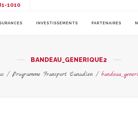
81-1010
SURANCES
INVESTISSEMENTS
PARTENAIRES
N
BANDEAU_GENERIQUE2
us
/
Programme Transport Canadien
/
bandeau_gener